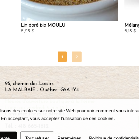
Lin doré bio MOULU
Mélang
8,95 $
6,15 $
95, chemin des Loisirs
LA MALBAIE - Québec G5A 1Y4
Heures d'ouverture boutique à la ferme
Lundi au vendredi 9 h à 16 h
lisons des cookies sur notre site Web pour voir comment vous inter
Consultez l'horaire détaillé
ici
. En acceptant, vous acceptez l’utilisation de ces cookies.
Tél. : 418 665-1612
info@bellesrecoltescharlevoix.com
cepte
Tout refuser
Paramètres
Politique de confidentialit