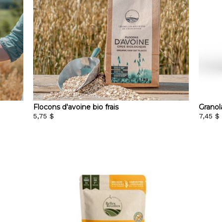
Flocons d'avoine bio frais
Granol
5,75 $
7,45 $